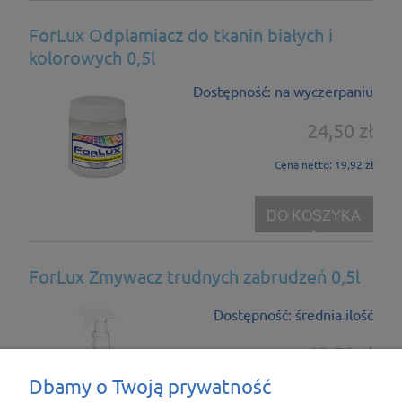
ForLux Odplamiacz do tkanin białych i
kolorowych 0,5l
Dostępność:
na wyczerpaniu
24,50 zł
Cena netto:
19,92 zł
DO KOSZYKA
ForLux Zmywacz trudnych zabrudzeń 0,5l
Dostępność:
średnia ilość
42,50 zł
Dbamy o Twoją prywatność
Cena netto:
34,55 zł