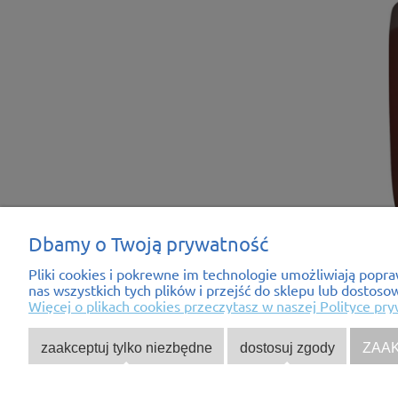
Dbamy o Twoją prywatność
Pliki cookies i pokrewne im technologie umożliwiają pop
Pomoc
Moje k
nas wszystkich tych plików i przejść do sklepu lub dostoso
Więcej o plikach cookies przeczytasz w naszej Polityce pry
Regulaminy
Twoje zam
Polityka prywatności
Ustawieni
zaakceptuj tylko niezbędne
dostosuj zgody
ZAA
Zwroty i reklamacje
Przechow
Ustawienia plików cookies