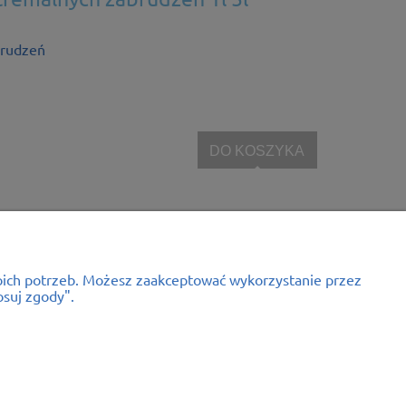
brudzeń
DO KOSZYKA
woich potrzeb. Możesz zaakceptować wykorzystanie przez
ormacje
O nas
osuj zgody".
kupować?
Kontakt i dane firmy
Blog