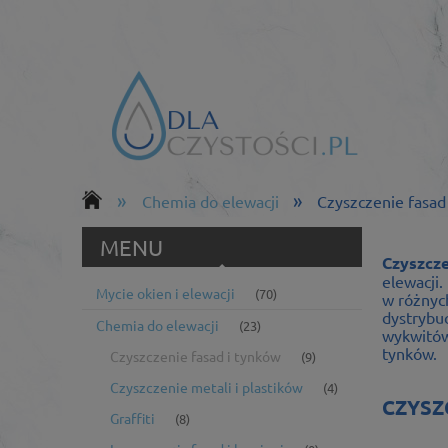
»
»
Chemia do elewacji
Czyszczenie fasad
MENU
Czyszcze
elewacji
Mycie okien i elewacji
(70)
w różnyc
dystrybuo
Chemia do elewacji
(23)
wykwitów
tynków.
Czyszczenie fasad i tynków
(9)
Czyszczenie metali i plastików
(4)
CZYSZ
Graffiti
(8)