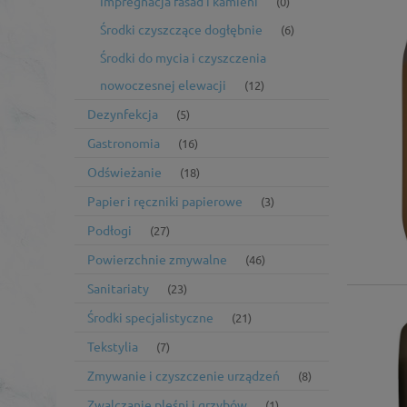
Impregnacja fasad i kamieni
(0)
Środki czyszczące dogłębnie
(6)
Środki do mycia i czyszczenia
nowoczesnej elewacji
(12)
Dezynfekcja
(5)
Gastronomia
(16)
Odświeżanie
(18)
Papier i ręczniki papierowe
(3)
Podłogi
(27)
Powierzchnie zmywalne
(46)
Sanitariaty
(23)
Środki specjalistyczne
(21)
Tekstylia
(7)
Zmywanie i czyszczenie urządzeń
(8)
Zwalczanie pleśni i grzybów
(1)