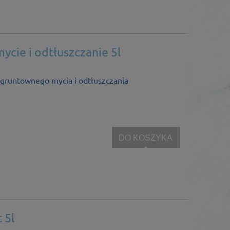
cie i odtłuszczanie 5l
 gruntownego mycia i odtłuszczania
DO KOSZYKA
 5l