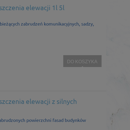
zczenia elewacji 1l 5l
z bieżących zabrudzeń komunikacyjnych, sadzy,
DO KOSZYKA
zczenia elewacji z silnych
 zabrudzonych powierzchni fasad budynków