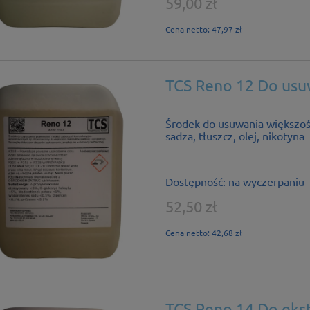
59,00 zł
Cena netto:
47,97 zł
TCS Reno 12 Do usuw
Środek do usuwania większośc
sadza, tłuszcz, olej, nikotyna
Dostępność:
na wyczerpaniu
52,50 zł
Cena netto:
42,68 zł
TCS Reno 14 Do ekst