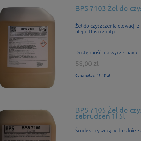
BPS 7103 Żel do czys
Żel do czyszczenia elewacji 
oleju, tłuszczu itp.
Dostępność:
na wyczerpaniu
58,00 zł
Cena netto:
47,15 zł
BPS 7105 Żel do czys
zabrudzeń 1l 5l
Środek czyszczący do silnie