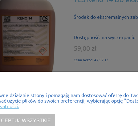
Środek do ekstremalnych za
Dostępność:
na wyczerpaniu
59,00 zł
Cena netto:
47,97 zł
rawne działanie strony i pomagają nam dostosować ofertę do T
onto
Płatności i dostawa
Inf
wać użycie plików do swoich preferencji, wybierając opcję "Dost
watności.
ówienia
Formy płatności
Jak 
a konta
Czas i koszty dostawy
KCEPTUJ WSZYSTKIE
alnia